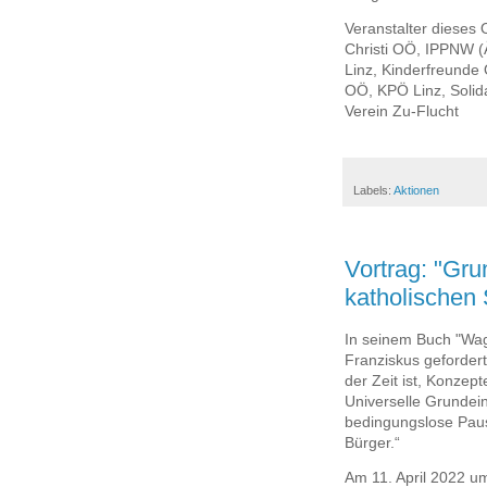
Veranstalter dieses
Christi OÖ, IPPNW (
Linz, Kinderfreunde
OÖ, KPÖ Linz, Solida
Verein Zu-Flucht
Labels:
Aktionen
Vortrag: "Gr
katholischen 
In seinem Buch "Wag
Franziskus gefordert
der Zeit ist, Konzep
Universelle Grundei
bedingungslose Paus
Bürger.“
Am 11. April 2022 um