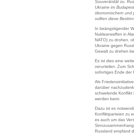
Souveränität zu. Ru
Ukraine im Budapes
ökonomischem und p
sollten diese Bestim
In beängstigender We
Nuklearwaffen in Al
NATO) zu drohen, obw
Ukraine gegen Russl
Gewalt zu drehen be
Es ist dies eine wei
verurteilen. Zum Sch
sofortiges Ende der
Als Friedensinitiativ
darüber nachzudenke
schwelende Konflikt 
werden kann.
Dazu ist es notwendi
Konfliktparteien zu 
es auch um das Vers
Sinnzusammenhang d
Russland empfand d