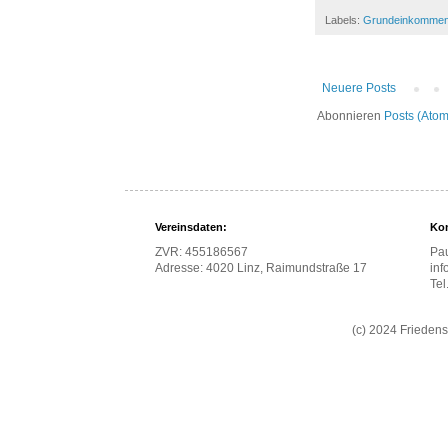
Labels:
Grundeinkomme
Neuere Posts
Abonnieren
Posts (Atom
Vereinsdaten:
Kon
ZVR: 455186567
Pau
Adresse: 4020 Linz, Raimundstraße 17
inf
Te
(c) 2024 Frieden