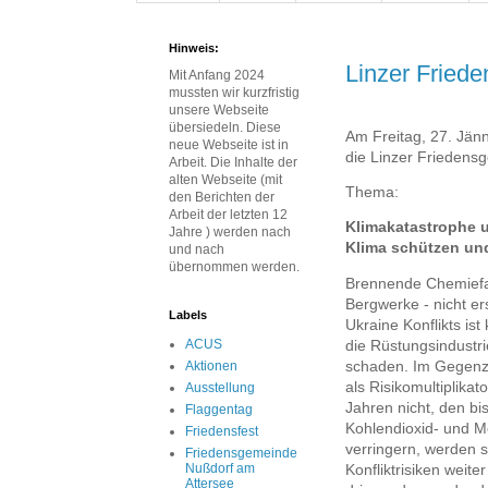
Hinweis:
Linzer Fried
Mit Anfang 2024
mussten wir kurzfristig
unsere Webseite
übersiedeln. Diese
Am Freitag, 27. Jän
neue Webseite ist in
die Linzer Friedensg
Arbeit. Die Inhalte der
alten Webseite (mit
Thema:
den Berichten der
Arbeit der letzten 12
Klimakatastrophe u
Jahre ) werden nach
Klima schützen un
und nach
übernommen werden.
Brennende Chemiefab
Bergwerke - nicht er
Labels
Ukraine Konflikts is
ACUS
die Rüstungsindustr
schaden. Im Gegenz
Aktionen
als Risikomultiplika
Ausstellung
Jahren nicht, den b
Flaggentag
Kohlendioxid- und M
Friedensfest
verringern, werden s
Friedensgemeinde
Nußdorf am
Konfliktrisiken weit
Attersee