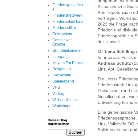
dringender werdend
Friedensgespräch
Klimaschutzes Spalt
e
Konfliktpotenziale e
Friedensnetzwerk
Vorträgen, Worksho
Friedensstadt Linz
2023 die Frage nac
Friedensstifter
Frieden und diskuti
Geldsystem
Friedenspolitik zur 
Gemeinwohl-
der Umwelt.
Ökomie
Grundeinkommen
Mit
Lena Schilling
(
Lehrgang
für internat. Politik 
Mayors For Peace
Andreas Schütz
(So
Linz, Abt. Gesellsch
Religionen
Soziokratie
Die Linzer Friedens
Spieleabend
Friedensstadt Linz g
VHS
Diskussion, rund die
Vortrag
Gesellschaften, wie 
Wirtschaftsethik
Entwicklung formulier
Workshops
Eine gemeinsame Ver
Friedensgespräche, 
Dieses Blog
Linz, Volkshilfe OÖ,
durchsuchen
Solidarwerkstatt un