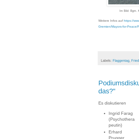
Im Bild: Bgm. Kl
Weitere Infos auf
https://ww
Gremien/Mayors-for-Peace/
Labels:
Flaggentag
,
Fried
Podiumsdisku
das?"
Es diskutieren
Ingrid Farag
(Psychothera
peutin)
Erhard
Prugger