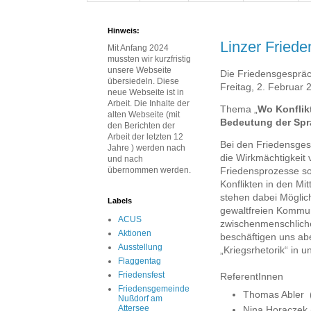
Hinweis:
Linzer Fried
Mit Anfang 2024
mussten wir kurzfristig
unsere Webseite
Die Friedensgesprä
übersiedeln. Diese
Freitag, 2. Februar 2
neue Webseite ist in
Arbeit. Die Inhalte der
Thema „
Wo Konflikt
alten Webseite (mit
Bedeutung der Spr
den Berichten der
Arbeit der letzten 12
Bei den Friedensge
Jahre ) werden nach
die Wirkmächtigkeit 
und nach
übernommen werden.
Friedensprozesse so
Konflikten in den Mit
stehen dabei Möglic
Labels
gewaltfreien Kommun
ACUS
zwischenmenschliche
Aktionen
beschäftigen uns ab
Ausstellung
„Kriegsrhetorik“ in u
Flaggentag
Friedensfest
ReferentInnen
Friedensgemeinde
Thomas Abler (
Nußdorf am
Attersee
Nina Horaczek (