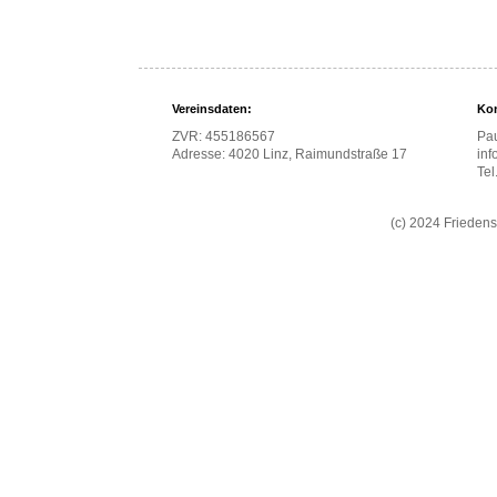
Vereinsdaten:
Kon
ZVR: 455186567
Pau
Adresse: 4020 Linz, Raimundstraße 17
inf
Te
(c) 2024 Frieden