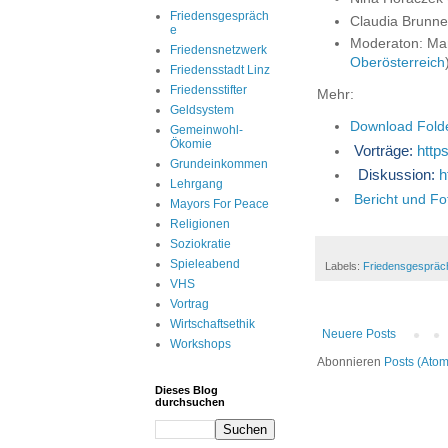
Friedensgespräch
Claudia Brunne
e
Moderaton: Mari
Friedensnetzwerk
Oberösterreich
Friedensstadt Linz
Friedensstifter
Mehr:
Geldsystem
Download Folde
Gemeinwohl-
Ökomie
Vorträge:
http
Grundeinkommen
Diskussion:
h
Lehrgang
Bericht und F
Mayors For Peace
Religionen
Soziokratie
Spieleabend
Labels:
Friedensgespräc
VHS
Vortrag
Wirtschaftsethik
Neuere Posts
Workshops
Abonnieren
Posts (Atom
Dieses Blog
durchsuchen