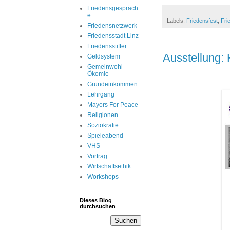
Friedensgespräch
e
Labels:
Friedensfest
,
Fri
Friedensnetzwerk
Friedensstadt Linz
Friedensstifter
Ausstellung:
Geldsystem
Gemeinwohl-
Ökomie
Grundeinkommen
Lehrgang
Mayors For Peace
Religionen
Soziokratie
Spieleabend
VHS
Vortrag
Wirtschaftsethik
Workshops
Dieses Blog
durchsuchen