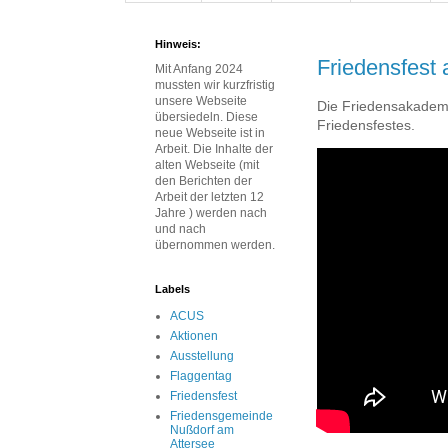
Hinweis:
Friedensfest
Mit Anfang 2024
mussten wir kurzfristig
unsere Webseite
Die Friedensakademie
übersiedeln. Diese
Friedensfestes.
neue Webseite ist in
Arbeit. Die Inhalte der
alten Webseite (mit
den Berichten der
Arbeit der letzten 12
Jahre ) werden nach
und nach
übernommen werden.
Labels
ACUS
Aktionen
Ausstellung
Flaggentag
Friedensfest
Friedensgemeinde
Nußdorf am
Attersee