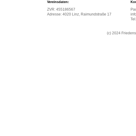
Vereinsdaten:
Kon
ZVR: 455186567
Pau
Adresse: 4020 Linz, Raimundstraße 17
inf
Te
(c) 2024 Frieden